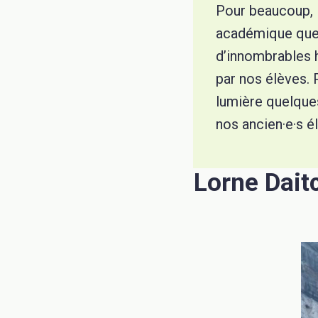
Pour beaucoup, l
académique que s
d’innombrables 
par nos élèves.
lumière quelque
nos ancien·e·s é
Lorne Dait