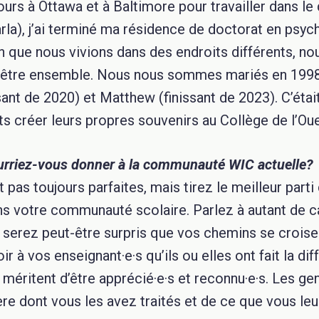
jours à Ottawa et à Baltimore pour travailler dans le
la), j’ai terminé ma résidence de doctorat en psych
en que nous vivions dans des endroits différents, no
’être ensemble. Nous nous sommes mariés en 1998 
ssant de 2020) et Matthew (finissant de 2023). C’étai
s créer leurs propres souvenirs au Collège de l’Oues
ourriez-vous donner à la communauté WIC actuelle
 pas toujours parfaites, mais tirez le meilleur parti
ns votre communauté scolaire. Parlez à autant de 
 serez peut-être surpris que vos chemins se croise
ir à vos enseignant·e·s qu’ils ou elles ont fait la d
les méritent d’être apprécié·e·s et reconnu·e·s. Les g
re dont vous les avez traités et de ce que vous leur