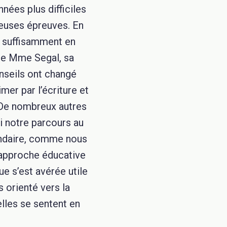
nées plus difficiles
euses épreuves. En
ie suffisamment en
de Mme Segal, sa
nseils ont changé
mer par l’écriture et
De nombreux autres
i notre parcours au
condaire, comme nous
l’approche éducative
ue s’est avérée utile
s orienté vers la
lles se sentent en