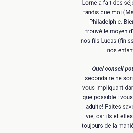
Lorne a fait des sé
tandis que moi (Mar
Philadelphie. Bi
trouvé le moyen d
nos fils Lucas (fini
nos enfant
Quel conseil p
secondaire ne sont
vous impliquant da
que possible : vous
adulte! Faites savo
vie, car ils et el
toujours de la maniè