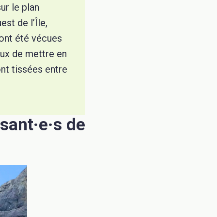
ur le plan
st de l’Île,
 ont été vécues
eux de mettre en
nt tissées entre
ssant
·e·
s de