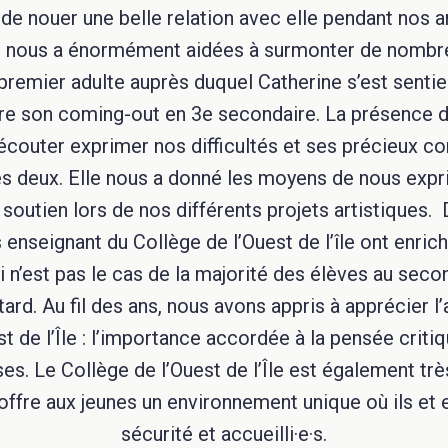
de nouer une belle relation avec elle pendant nos an
le nous a énormément aidées à surmonter de nombr
le premier adulte auprès duquel Catherine s’est sent
aire son coming-out en 3e secondaire. La présence 
écouter exprimer nos difficultés et ses précieux co
es deux. Elle nous a donné les moyens de nous expri
soutien lors de nos différents projets artistiques.
nseignant du Collège de l’Ouest de l’île ont enrich
 n’est pas le cas de la majorité des élèves au se
 tard. Au fil des ans, nous avons appris à apprécier 
t de l’Île : l’importance accordée à la pensée critiq
es. Le Collège de l’Ouest de l’Île est également trè
ffre aux jeunes un environnement unique où ils et e
sécurité et accueilli·e·s.