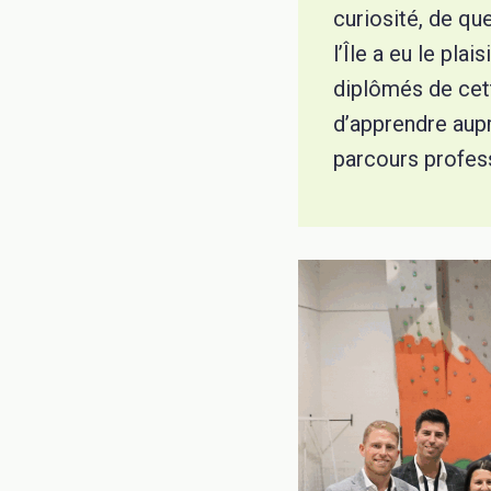
curiosité, de qu
l’Île a eu le pla
diplômés de cett
d’apprendre aup
parcours profess