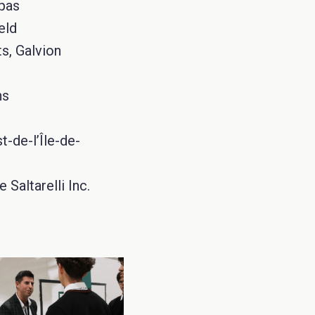
mpas
eld
ts, Galvion
ns
-de-l’Île-de-
 Saltarelli Inc.