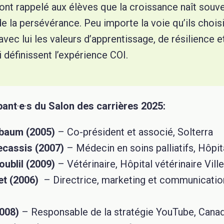
ont rappelé aux élèves que la croissance naît souv
 de la persévérance. Peu importe la voie qu’ils chois
vec lui les valeurs d’apprentissage, de résilience e
définissent l’expérience COI.
pant
·
e
·
s du Salon des carrières 2025:
baum (2005)
– Co-président et associé, Solterra
ecassis (2007)
– Médecin en soins palliatifs, Hôpita
oublil (2009)
– Vétérinaire, Hôpital vétérinaire Vill
et (2006)
– Directrice, marketing et communication
2008)
– Responsable de la stratégie YouTube, Cana