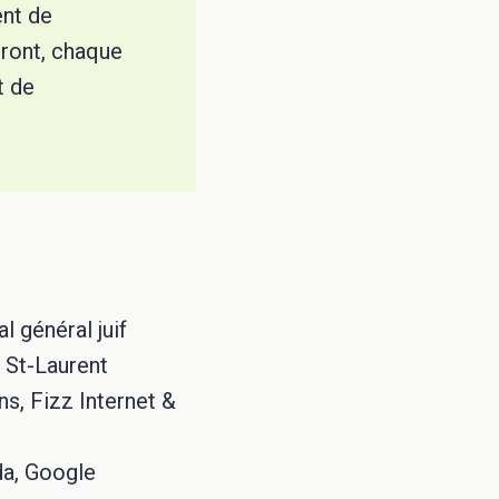
ent de
iront, chaque
t de
l général juif
e St-Laurent
s, Fizz Internet &
da, Google