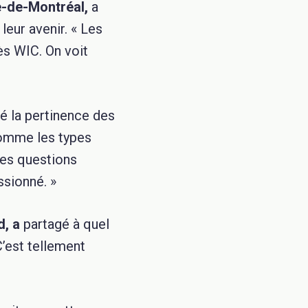
e-de-Montréal,
a
leur avenir. « Les
ès WIC. On voit
 la pertinence des
comme les types
Des questions
ssionné. »
d, a
partagé à quel
C’est tellement