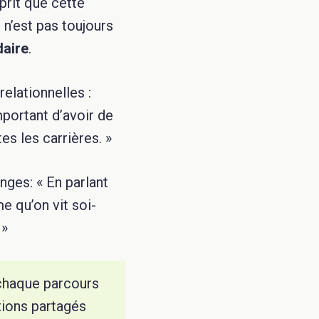
prit que cette
 n’est pas toujours
daire
.
relationnelles :
mportant d’avoir de
es les carrières. »
nges: « En parlant
e qu’on vit soi-
 »
 chaque parcours
xions partagés