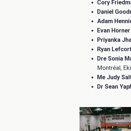
Cory Friedm
Daniel Good
Adam Hennic
Evan Horner
Priyanka Jh
Ryan Lefcort
Dre Sonia M
Montréal, Eki
Me Judy Salt
Dr Sean Yap