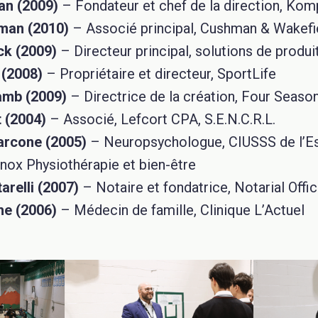
an (2009)
– Fondateur et chef de la direction, Ko
man (2010)
– Associé principal, Cushman & Wakefi
k (2009)
– Directeur principal, solutions de produi
 (2008)
– Propriétaire et directeur, SportLife
amb (2009)
– Directrice de la création, Four Seaso
 (2004)
– Associé, Lefcort CPA, S.E.N.C.R.L.
arcone (2005)
– Neuropsychologue, CIUSSS de l’Est
nox Physiothérapie et bien-être
arelli (2007)
– Notaire et fondatrice, Notarial Office
he (2006)
– Médecin de famille, Clinique L’Actuel