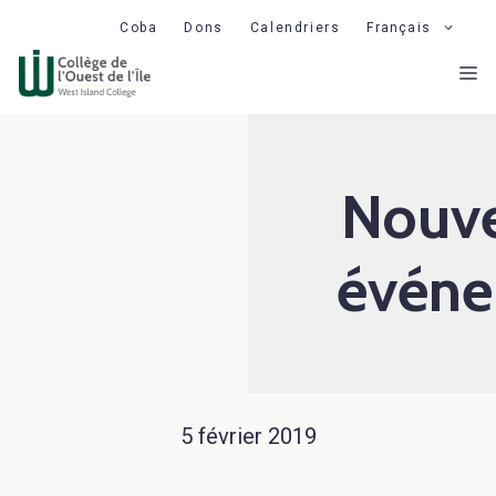
Aller
Coba
Dons
Calendriers
Français
au
M
contenu
Nouve
événe
5 février 2019